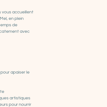
 vous accueillent 
Mel, en plein 
 temps de 
licatement avec 
our apaiser le 
nte
iques artistiques
urs pour nourrir 