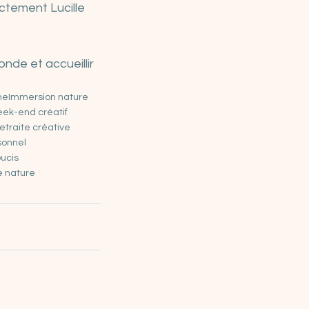
tement Lucille 
de et accueillir 
ne
Immersion nature
ek-end créatif
etraite créative
sonnel
oucis
e nature