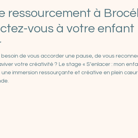
Vente immobilière
Construction écologique et énergéti
e ressourcement à Brocél
ctez-vous à votre enfant
r
 besoin de vous accorder une pause, de vous reconnect
viver votre créativité ? Le stage « S’enlacer : mon enfan
 à une immersion ressourçante et créative en plein cœur
nde.