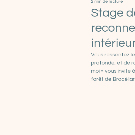
2 min de lecture
Habitat & Bien-être
Stage d
reconne
intérieu
Vous ressentez le
profonde, et de ra
moi » vous invite
forêt de Brocélia