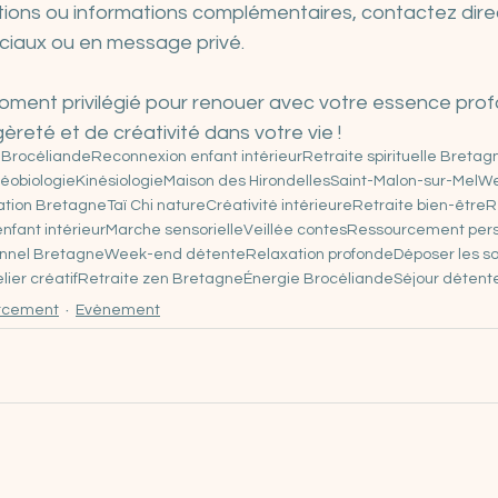
ions ou informations complémentaires, contactez direc
ociaux ou en message privé.
ment privilégié pour renouer avec votre essence profon
gèreté et de créativité dans votre vie !
 Brocéliande
Reconnexion enfant intérieur
Retraite spirituelle Bretag
éobiologie
Kinésiologie
Maison des Hirondelles
Saint-Malon-sur-Mel
We
ation Bretagne
Taï Chi nature
Créativité intérieure
Retraite bien-être
R
enfant intérieur
Marche sensorielle
Veillée contes
Ressourcement per
nnel Bretagne
Week-end détente
Relaxation profonde
Déposer les s
lier créatif
Retraite zen Bretagne
Énergie Brocéliande
Séjour détent
rcement
Evènement