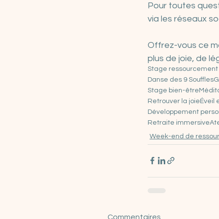
Pour toutes quest
via les réseaux s
Offrez-vous ce mo
plus de joie, de lé
Stage ressourcement
Danse des 9 Souffles
G
Stage bien-être
Médit
Retrouver la joie
Éveil 
Développement perso
Retraite immersive
Ate
Week-end de ressou
Commentaires