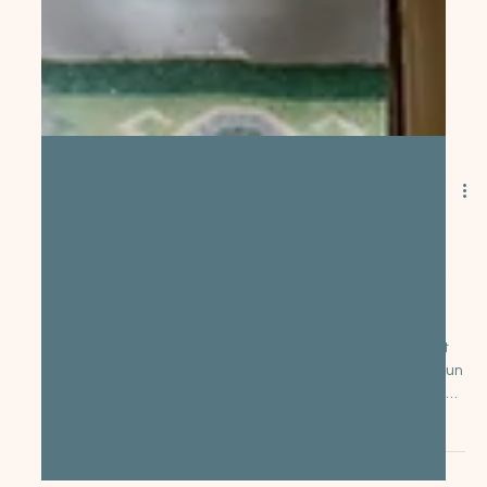
22 sept. 2025
4 min de lecture
Géobiologie et Feng Shui : vendre
plus vite ou construire un habitat qui
vous booste
Un lieu de vie influence directement santé, relations et
projets. La géobiologie purifie et libère les mémoires d’un
habitat, tandis que le feng shui structure et dynamise les
espaces pour activer les domaines clés comme
l’abondance, le couple ou la santé. Ensemble, ces