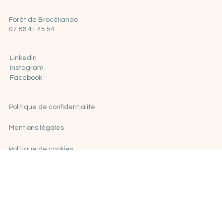
Contact
Forêt de Brocéliande
07 86 41 45 54
LinkedIn
Instagram
Facebook
Politique de confidentialité
Mentions légales
Politique de cookies
CGV
© 2025 créé grâce à un Second Souffle par
Annalabelle.com