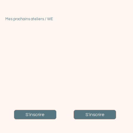
approches facilitent la vente d’un bien immobilier ou la
construction d’une maison alignée, transformant votre
habitat en véritable allié.
Mes prochains ateliers / WE
Du 4 au 7 décembre
Samedi 20 décembre
2025
2025
La femme de
Fête du solstice
sagesses
d'hiver - Yule
à la Maison des
"Laissez-moi danser"
Hirondelles
au Dojo de
à Brocéliande
Brocéliande 10h - 17h
S'inscrire
S'inscrire